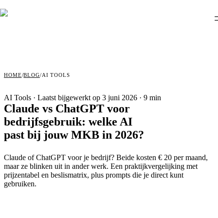
HOME
/
BLOG
/
AI TOOLS
AI Tools
·
Laatst bijgewerkt op 3 juni 2026
· 9 min
Claude vs ChatGPT voor
bedrijfsgebruik: welke AI
past bij jouw MKB in 2026?
Claude of ChatGPT voor je bedrijf? Beide kosten € 20 per maand,
maar ze blinken uit in ander werk. Een praktijkvergelijking met
prijzentabel en beslismatrix, plus prompts die je direct kunt
gebruiken.