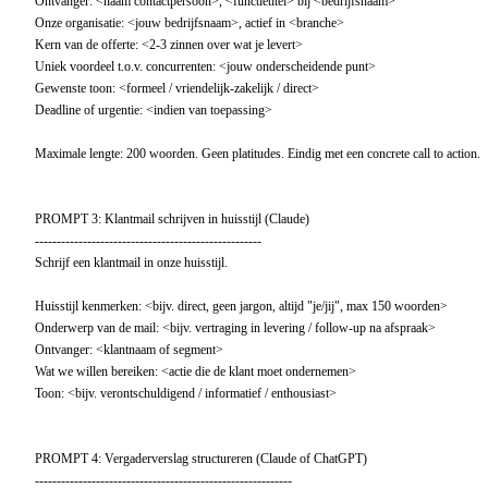
Ontvanger: <naam contactpersoon>, <functietitel> bij <bedrijfsnaam>

Onze organisatie: <jouw bedrijfsnaam>, actief in <branche>

Kern van de offerte: <2-3 zinnen over wat je levert>

Uniek voordeel t.o.v. concurrenten: <jouw onderscheidende punt>

Gewenste toon: <formeel / vriendelijk-zakelijk / direct>

Deadline of urgentie: <indien van toepassing>

Maximale lengte: 200 woorden. Geen platitudes. Eindig met een concrete call to action.

PROMPT 3: Klantmail schrijven in huisstijl (Claude)

----------------------------------------------------

Schrijf een klantmail in onze huisstijl.

Huisstijl kenmerken: <bijv. direct, geen jargon, altijd "je/jij", max 150 woorden>

Onderwerp van de mail: <bijv. vertraging in levering / follow-up na afspraak>

Ontvanger: <klantnaam of segment>

Wat we willen bereiken: <actie die de klant moet ondernemen>

Toon: <bijv. verontschuldigend / informatief / enthousiast>

PROMPT 4: Vergaderverslag structureren (Claude of ChatGPT)

-----------------------------------------------------------
