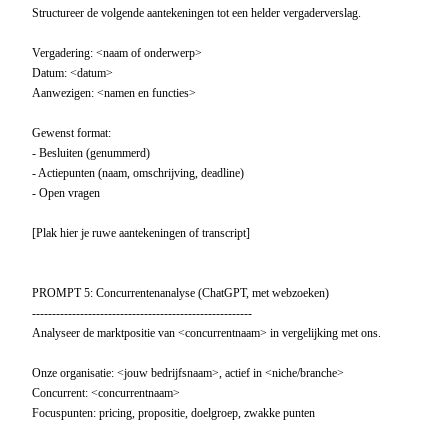
Structureer de volgende aantekeningen tot een helder vergaderverslag.

Vergadering: <naam of onderwerp>

Datum: <datum>

Aanwezigen: <namen en functies>

Gewenst format:

- Besluiten (genummerd)

- Actiepunten (naam, omschrijving, deadline)

- Open vragen

[Plak hier je ruwe aantekeningen of transcript]

PROMPT 5: Concurrentenanalyse (ChatGPT, met webzoeken)

-------------------------------------------------------

Analyseer de marktpositie van <concurrentnaam> in vergelijking met ons.

Onze organisatie: <jouw bedrijfsnaam>, actief in <niche/branche>

Concurrent: <concurrentnaam>

Focuspunten: pricing, propositie, doelgroep, zwakke punten
