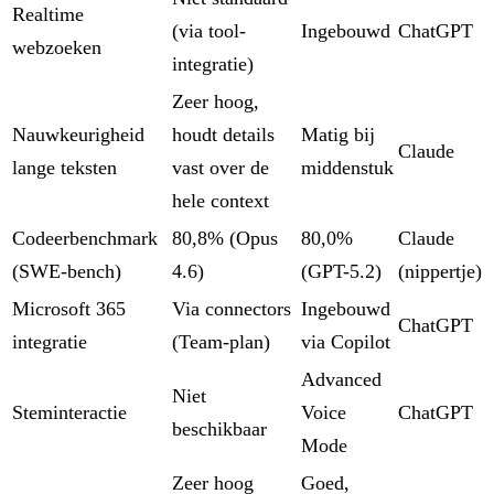
Realtime
(via tool-
Ingebouwd
ChatGPT
webzoeken
integratie)
Zeer hoog,
Nauwkeurigheid
houdt details
Matig bij
Claude
lange teksten
vast over de
middenstuk
hele context
Codeerbenchmark
80,8% (Opus
80,0%
Claude
(SWE-bench)
4.6)
(GPT-5.2)
(nippertje)
Microsoft 365
Via connectors
Ingebouwd
ChatGPT
integratie
(Team-plan)
via Copilot
Advanced
Niet
Steminteractie
Voice
ChatGPT
beschikbaar
Mode
Zeer hoog
Goed,