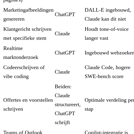
Marketingafbeeldingen
DALL-E ingebouwd,
ChatGPT
genereren
Claude kan dit niet
Klantgericht schrijven
Houdt tone-of-voice
Claude
met specifieke stem
langer vast
Realtime
ChatGPT
Ingebouwd webzoeke
marktonderzoek
Codeerschrijven of
Claude Code, hogere
Claude
vibe coding
SWE-bench score
Beiden:
Claude
Offertes en voorstellen
Optimale verdeling pe
structureert,
schrijven
stap
ChatGPT
schrijft
Teams of Outlook
Copilot-integratie is